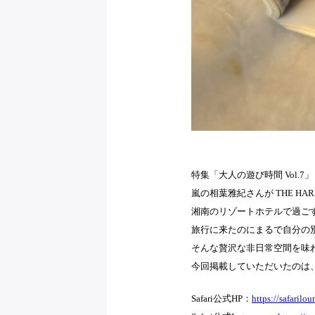
特集「大人の遊び時間 Vol.7」
嵐の相葉雅紀さんが THE HAR
湘南のリゾートホテルで過ご
旅行に来たのにまるで自分の
そんな贅沢な非日常空間を味
今回掲載していただいたのは、
Safari公式HP：
https://safarilou