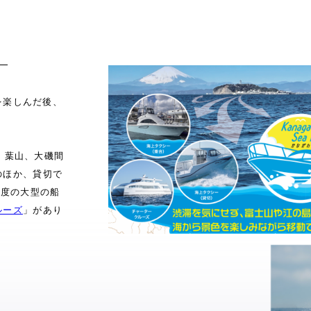
）
を楽しんだ後、
、葉山、大磯間
のほか、貸切で
程度の大型の船
ルーズ
」があり