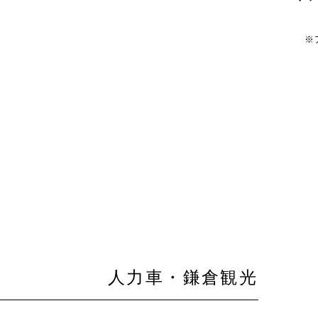
※
人力車・鎌倉観光