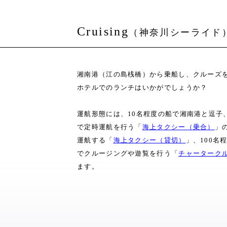
Cruising
（神奈川シーライド
湘南港（江の島桟橋）から乗船し、クルーズ
ホテルでのランチはいかがでしょうか？
運航形態には、10名程度の船で湘南港と逗子
で定時運航を行う「
海上タクシー（乗合）
」
運航する「
海上タクシー（貸切）
」、100名
でクルージングや遊覧を行う「
チャーターク
ます。