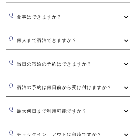
ホテルや貸別荘とは異なるバケーションレンタルで、スタッフは7
時～21時まで駐在しております。 夜20時以降にテラスをご利用の
食事はできますか？
際は、近隣へのご配慮をお願いいたします。
併設のレストラン（ディナー）のほか、鎌倉や逗子の飲食店、食
材を持ち込んで調理、モーニングプラン、BBQプランなどからお
何人まで宿泊できますか？
選びください。
最大６名様まで宿泊可能なお部屋があります。５名様以上はソフ
ァーベッドをご用意いたします。
当日の宿泊の予約はできますか？
現地にお問い合わせください。
宿泊の予約は何日前から受け付けますか？
半年前から承ります。
最大何日まで利用可能ですか？
特に利用可能日数を設けていません。メンテナンス等による休館
もあるため、長期にわたるご滞在をご希望の場合、現地にお問い
チェックイン、アウトは何時ですか？