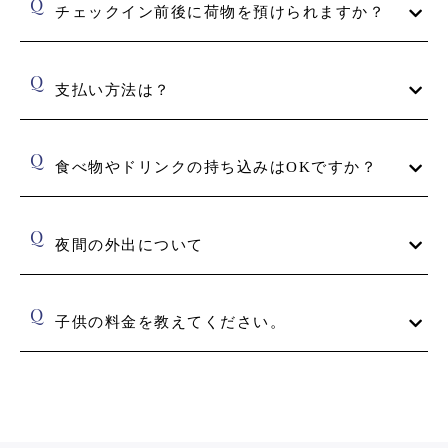
チェックイン前後に荷物を預けられますか？
不泊：100%
預けられます。
支払い方法は？
クレジットカードもしくは電子マネー、PayPayのみ。現金、その
他の取り扱いはございません。
食べ物やドリンクの持ち込みはOKですか？
室内の持ち込みは自由です。併設のダイニングへの持ち込みは
3300円/1本です。
夜間の外出について
21時以降は宿泊者専用の夜間出入口をご利用ください。
子供の料金を教えてください。
未就学児のお子様は無料にて（添い寝／大人１名につき１名様ま
で）ご宿泊いただけます。